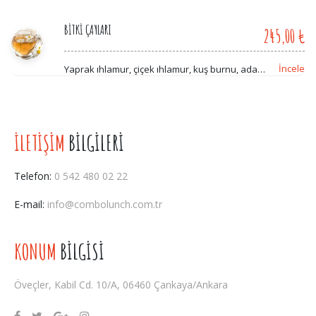
BİTKİ ÇAYLARI
245,00 ₺
İncele
Yaprak ıhlamur, çiçek ıhlamur, kuş burnu, ada
çayı, böğürtlen, papatya, limon, rezene, çilek,
ahududu, elma tarçın, kırmızı orman meyveleri,
yeşil çay, mango, şeftali çayı, kış çayı, kekik çayı
İLETİŞİM
BİLGİLERİ
Telefon:
0 542 480 02 22
E-mail:
info@combolunch.com.tr
KONUM
BİLGİSİ
Öveçler, Kabil Cd. 10/A, 06460 Çankaya/Ankara